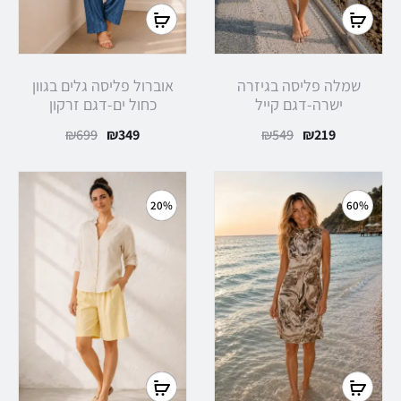
בחר
בחר
אפשרויות
אפשרויות
שמלה פליסה בגיזרה
אוברול פליסה גלים בגוון
ישרה-דגם קייל
כחול ים-דגם זרקון
המחיר
המחיר
המחיר
המחיר
₪
699
₪
349
₪
549
₪
219
הנוכחי
המקורי
הנוכחי
המקורי
הוא:
היה:
הוא:
היה:
20%
60%
₪699.
₪349.
₪549.
₪219.
בחר
בחר