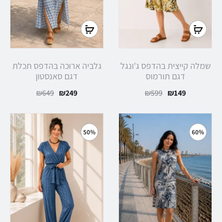
בחר
בחר
אפשרויות
אפשרויות
שמלה קייצית בהדפס ג'ונגל
גלביה ארוכה בהדפס תכלת
דגם תורמוס
דגם סאנסטון
המחיר
המחיר
המחיר
המחיר
₪
649
₪
249
₪
599
₪
149
הנוכחי
המקורי
הנוכחי
המקורי
הוא:
היה:
הוא:
היה:
50%
60%
₪649.
₪249.
₪599.
₪149.