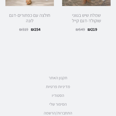
אפשרויות
אפשרויות
שמלת שיש בגווני
חולצה עם כפתורים-דגם
שוקולד-דגם קייל
לונה
המחיר
המחיר
המחיר
המחיר
₪
319
₪
254
₪
549
₪
219
הנוכחי
המקורי
הנוכחי
המקורי
הוא:
היה:
הוא:
היה:
₪319.
₪254.
₪549.
₪219.
תקנון האתר
מדיניות פרטיות
הסטודיו
הסיפור שלי
התחברות/הרשמה