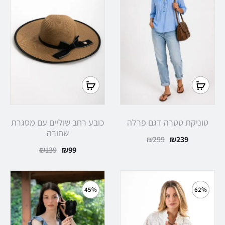
בחר
בחר
אפשרויות
אפשרויות
טוניקת טטרה דגם פרלה
כובע רחב שוליים עם מסגרת
שחורה
המחיר
המחיר
₪
299
₪
239
המחיר
המחיר
₪
139
₪
99
הנוכחי
המקורי
הנוכחי
המקורי
הוא:
היה:
הוא:
היה:
₪299.
₪239.
45%
62%
₪139.
₪99.