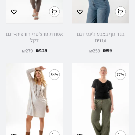
בגד גוף בצבע ג'ינס דגם
אפודת פרצ'טרי חורפית-דגם
עננים
דקל
₪
129
₪
99
₪
279
₪
259
54%
77%