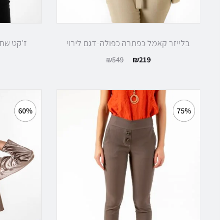
בלייזר קאמל כפתרה כפולה-דגם לירוי
ז'קט שחו
המחיר
המחיר
המח
₪
549
₪
219
הנוכחי
המקורי
הנוכ
הוא:
היה:
הו
₪219.
₪549.
₪219.
60%
75%