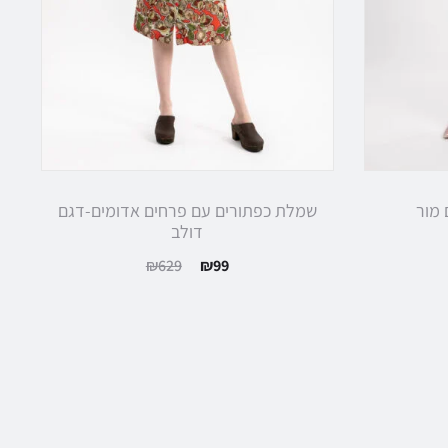
מור
שמלת כפתורים עם פרחים אדומים-דגם
דולב
המחיר
המחיר
₪
629
₪
99
הנוכחי
המקורי
הוא:
היה:
₪629.
₪99.