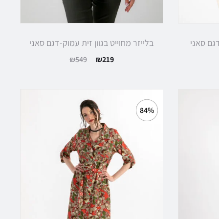
גם סאני
בלייזר מחוייט בגוון זית עמוק-דגם סאני
המחיר
המחיר
₪
549
₪
219
הנוכחי
המקורי
הוא:
היה:
₪549.
₪219.
84%