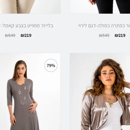
ר כפתרה כפולה-דגם לירוי
בלייזר מחוייט בצבע קאמל-ד
יר
המחיר
המחיר
המחיר
₪
549
₪
219
₪
549
₪
219
חי
המקורי
הנוכחי
המקורי
א:
היה:
הוא:
היה:
₪549.
₪219.
₪549.
79%