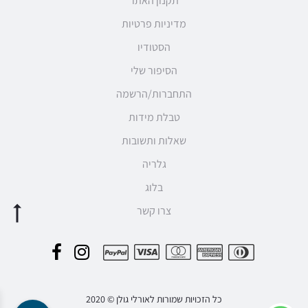
תקנון האתר
מדיניות פרטיות
הסטודיו
הסיפור שלי
התחברות/הרשמה
טבלת מידות
שאלות ותשובות
גלריה
בלוג
צרו קשר
F
I
P
a
n
a
c
s
כל הזכויות שמורות לאורלי גולן © 2020
y
e
t