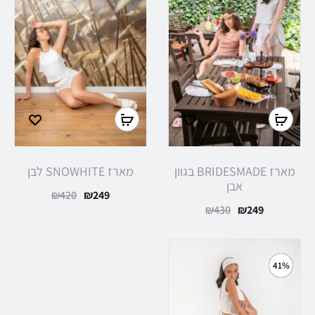
בחר
בחר
אפשרויות
אפשרויות
מארז BRIDESMADE בגוון
מארז SNOWHITE לבן
אבן
המחיר
המחיר
₪
420
₪
249
המחיר
המחיר
₪
430
₪
249
הנוכחי
המקורי
הנוכחי
המקורי
הוא:
היה:
הוא:
היה:
₪420.
₪249.
41%
₪430.
₪249.