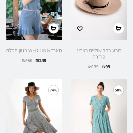
הוספה
בחר
לסל
אפשרויות
כובע רחב שוליים בצבע
מארז WEDDING בגוון תכלת
פודרה
המחיר
המחיר
₪
450
₪
249
המחיר
המחיר
₪
139
₪
99
הנוכחי
המקורי
הנוכחי
המקורי
הוא:
היה:
הוא:
היה:
₪450.
₪249.
74%
58%
₪139.
₪99.