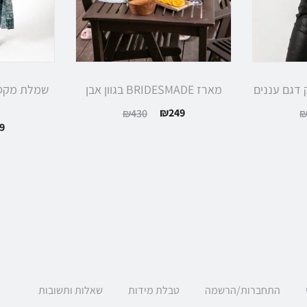
ק דגם עננים
מארז BRIDESMADE בגוון אבן
שמלת מקסי 
₪
249
₪
430
9
התחברות/הרשמה
טבלת מידות
שאלות ותשובות