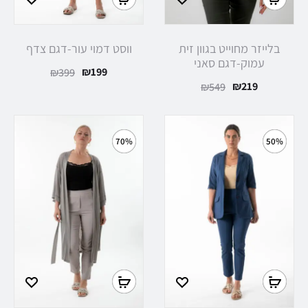
בלייזר מחוייט בגוון זית
ווסט דמוי עור-דגם צדף
עמוק-דגם סאני
₪
199
₪
399
₪
219
₪
549
70%
50%