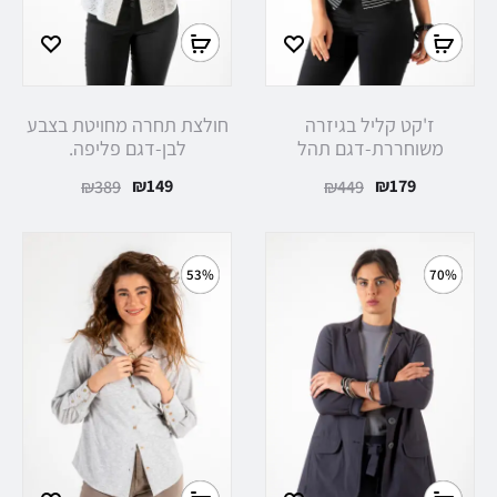
ז'קט קליל בגיזרה
חולצת תחרה מחויטת בצבע
משוחררת-דגם תהל
לבן-דגם פליפה.
₪
149
₪
179
₪
389
₪
449
53%
70%