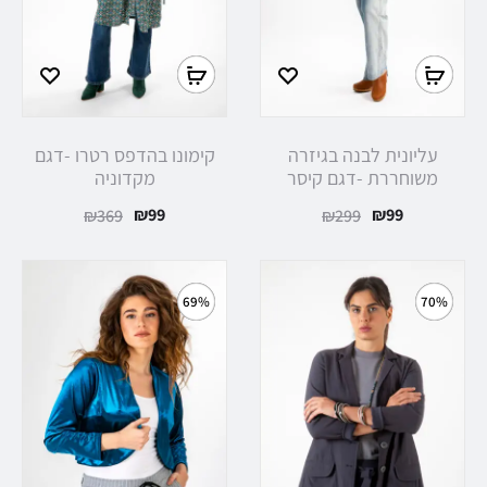
עליונית לבנה בגיזרה
קימונו בהדפס רטרו -דגם
משוחררת -דגם קיסר
מקדוניה
₪
99
₪
99
₪
369
₪
299
69%
70%