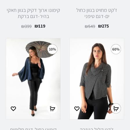
ז'קט מחויט בגוון כחול
קימונו ארוך דקיק בגוון חאקי
ים-דגם טיפני
בהיר-דגם ברקת
₪
119
₪
275
₪
399
₪
549
10%
60%
ז'קט קליל בגיזרה
קימונו כחול-דגם חלומית