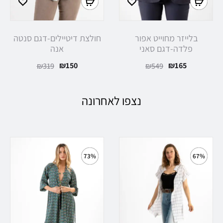
בלייזר מחוייט אפור
חולצת דיטיילים-דגם סנטה
פלדה-דגם סאני
אנה
₪
150
₪
165
₪
319
₪
549
נצפו לאחרונה
73%
67%