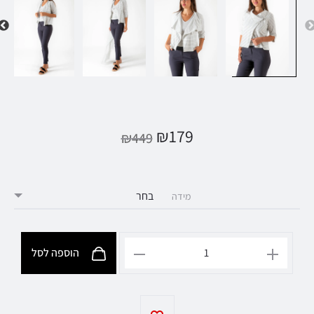
₪
179
₪
449
מידה
הוספה לסל