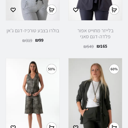
בלייזר מחוייט אפור
בולרו בצבע טורכיז-דגם ג'אן
פלדה-דגם סאני
₪
99
₪
319
₪
165
₪
549
50%
60%