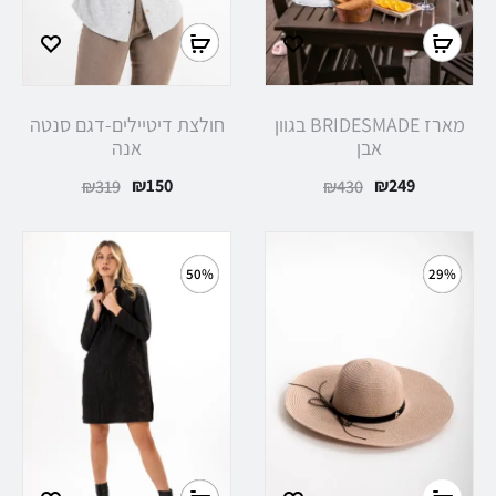
מארז BRIDESMADE בגוון
חולצת דיטיילים-דגם סנטה
אבן
אנה
₪
150
₪
249
₪
319
₪
430
50%
29%