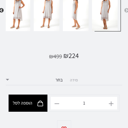
₪
224
₪
499
מידה
הוספה לסל