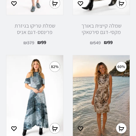
שמלה קייצית באורך
שמלת טריקו בגיזרת
מקסי-דגם סירטאקי
פרינסס-דגם אניס
₪
99
₪
99
₪
379
₪
549
82%
60%