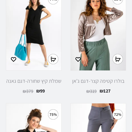
בולרו קטיפה קצר-דגם ג'אן
שמלת קיץ שחורה-דגם גאנה
₪
99
₪
127
₪
379
₪
319
75%
72%