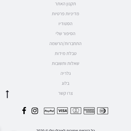
תקנון האתר
מדיניות פרטיות
הסטודיו
הסיפור שלי
התחברות/הרשמה
טבלת מידות
שאלות ותשובות
גלריה
בלוג
צרו קשר
F
I
P
a
n
a
c
s
כל הזכויות שמורות לאורלי גולן © 2020