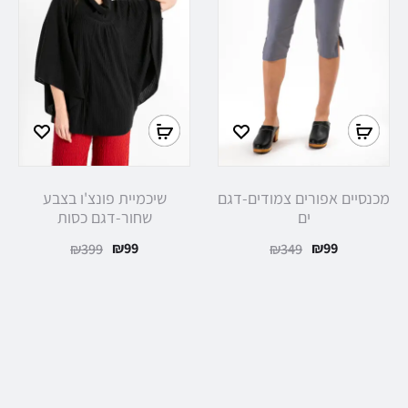
מכנסיים אפורים צמודים-דגם
שיכמיית פונצ'ו בצבע
ים
שחור-דגם כסות
₪
99
₪
99
₪
399
₪
349