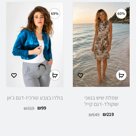
69%
60%
שמלת שיש בגווני
בולרו בצבע טורכיז-דגם ג'אן
שוקולד-דגם קייל
₪
99
₪
319
₪
219
₪
549