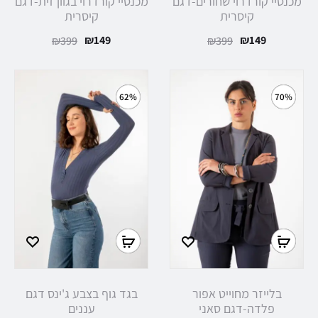
מכנסיי קורדרוי שחורים-דגם
מכנסיי קורדרוי בגוון זית-דגם
קיסרית
קיסרית
₪
149
₪
149
₪
399
₪
399
62%
70%
בלייזר מחוייט אפור
בגד גוף בצבע ג'ינס דגם
פלדה-דגם סאני
עננים