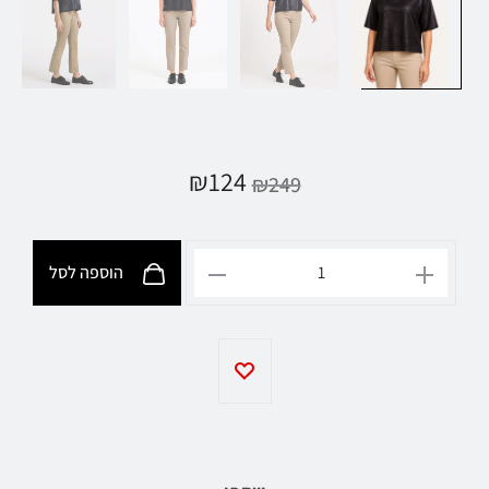
₪
124
₪
249
הוספה לסל