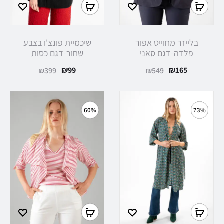
בלייזר מחוייט אפור
שיכמיית פונצ'ו בצבע
פלדה-דגם סאני
שחור-דגם כסות
₪
99
₪
165
₪
399
₪
549
60%
73%