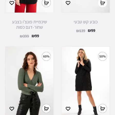
כובע קש טבעי
שיכמיית פונצ'ו בצבע
שחור-דגם כסות
₪
99
₪
139
₪
99
₪
399
60%
50%