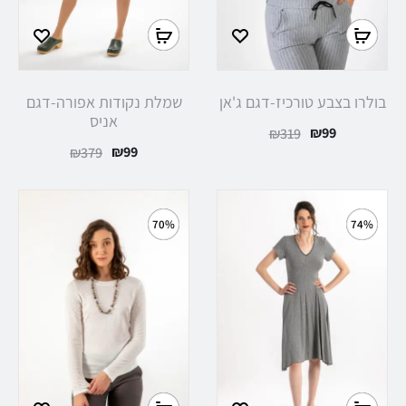
בולרו בצבע טורכיז-דגם ג'אן
שמלת נקודות אפורה-דגם
אניס
₪
99
₪
319
₪
99
₪
379
70%
74%