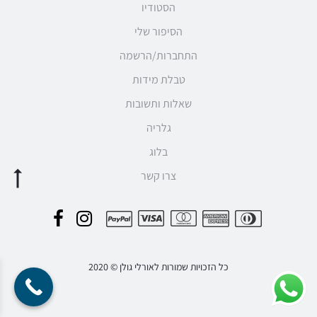
הסטודיו
הסיפור שלי
התחברות/הרשמה
טבלת מידות
שאלות ותשובות
גלריה
בלוג
צרו קשר
F
I
P
a
n
a
c
s
כל הזכויות שמורות לאורלי גולן © 2020
y
e
t
m
b
a
e
o
g