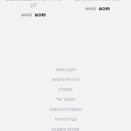
לבן
המחיר
המחיר
₪
420
₪
249
המחיר
המחיר
₪
420
₪
249
הנוכחי
המקורי
הנוכחי
המקורי
הוא:
היה:
הוא:
היה:
₪420.
₪249.
₪420.
₪249.
תקנון האתר
מדיניות פרטיות
הסטודיו
הסיפור שלי
התחברות/הרשמה
טבלת מידות
שאלות ותשובות