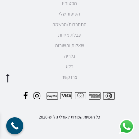
הסטודיו
הסיפור שלי
התחברות/הרשמה
טבלת מידות
שאלות ותשובות
גלריה
בלוג
צרו קשר
F
I
P
a
n
a
c
s
כל הזכויות שמורות לאורלי גולן © 2020
y
e
t
m
b
a
e
o
g