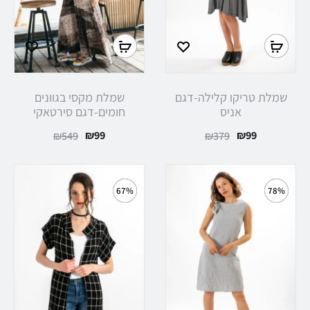
שמלת טריקו קלילה-דגם
שמלת מקסי בגוונים
אניס
חומים-דגם סירטאקי
₪
99
₪
99
₪
549
₪
379
67%
78%