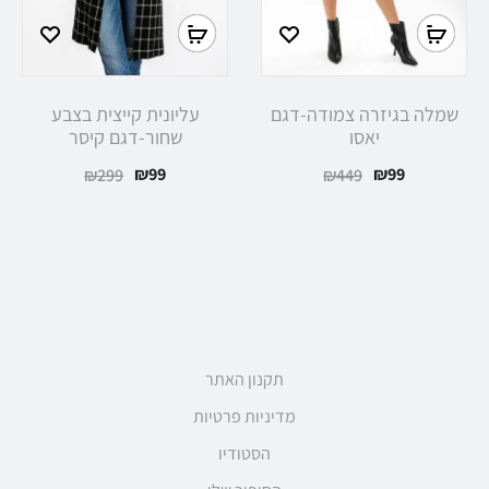
שמלה בגיזרה צמודה-דגם
עליונית קייצית בצבע
יאסו
שחור-דגם קיסר
₪
99
₪
99
₪
299
₪
449
תקנון האתר
מדיניות פרטיות
הסטודיו