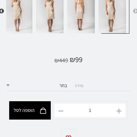
₪
99
₪
449
מידה
הוספה לסל