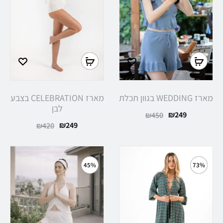
מארז WEDDING בגוון תכלת
מארז CELEBRATION בצבע
לבן
₪
249
₪
450
₪
249
₪
420
45%
73%