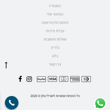
הסטודיו
הסיפור שלי
התחברות/הרשמה
טבלת מידות
שאלות ותשובות
גלריה
בלוג
צרו קשר
F
I
P
a
n
a
c
s
כל הזכויות שמורות לאורלי גולן © 2020
y
e
t
m
b
a