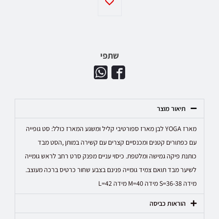
שתפי
תיאור מוצר
מארז YOGA לבן מארז ספורטיבי קליל ומשגע המארז כולל: סט גופייה
עם כפתורים קטנים ומכנסיים קצרים עם קשירה במותן ,הסט מבד
כותנת פיקה גמישה ומלטפת. כיסוי עניים מפנק סרט רחב לראש גומייה
לשיער מבד תואם צמיד גומייה פנינם בצבע שחור כרטיס ברכה מעוצב.
מידה S=36-38 מידה M=40 מידה L=42
הוראות כביסה