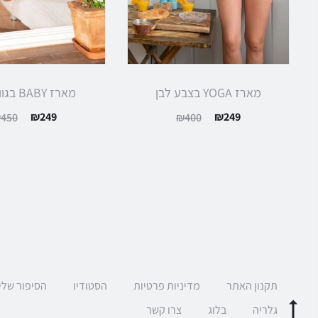
מארז YOGA בצבע לבן
מארז BABY בגוון ורוד
₪
249
₪
249
₪
450
₪
400
תקנון האתר
מדיניות פרטיות
הסטודיו
הסיפור שלי
גלריה
בלוג
צרו קשר