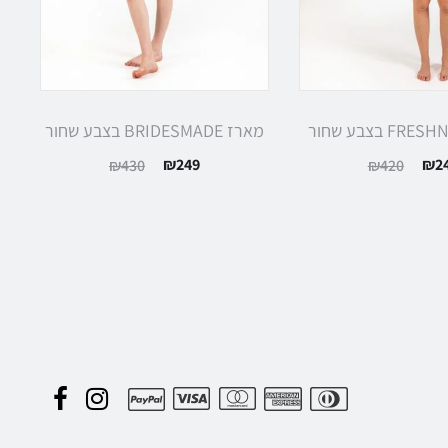
מארז BRIDESMADE בצבע שחור
₪
249
₪
2
₪
430
₪
420
F
I
P
a
n
a