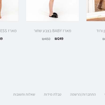
מארז BABY בצבע שחור
מארז FRESHNESS בצבע שחור
49
₪
249
₪
450
התחברות/הרשמה
טבלת מידות
שאלות ותשובות