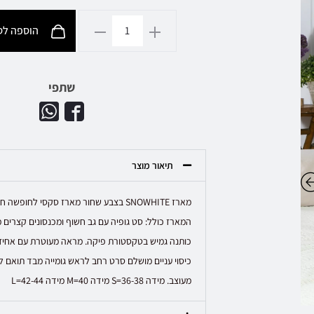
הוספה לסל
שתפי
תיאור מוצר
מארז SNOWHITE בצבע שחור מארז סקסי לחופש
המארז כולל: סט גופיה עם גב חשוף ומכנסונים קצרים
כותנה גמיש בטקסטורת פיקה. מראה מעוטרת עם אחיז
כיסוי עניים מושלם סרט רחב לראש גומייה מבד תואם 
מעוצב. מידה S=36-38 מידה M=40 מידה L=42-44