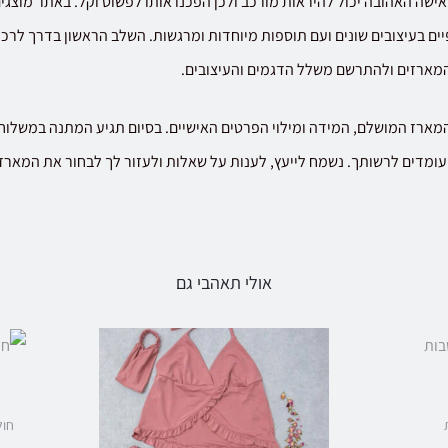
שה האהובה יכול להיראות מורכב ולכן הפכנו אותו לפשוט וקל. באתר מוצגי
יים בעיצובים שונים ועם תוספות מיוחדות ומרגשות. השלב הראשון בדרך לרכ
המארזים ולהתרשם משלל הדגמים והעיצובים.
מארז המושלם, המידה ומילוי הפרטים האישיים. בסיום תגיע המתנה במשלוח 
עומדים לרשותך. נשמח לייעץ, לענות על שאלות ולעזור לך לבחור את המארז
אולי תאהבי גם
חול