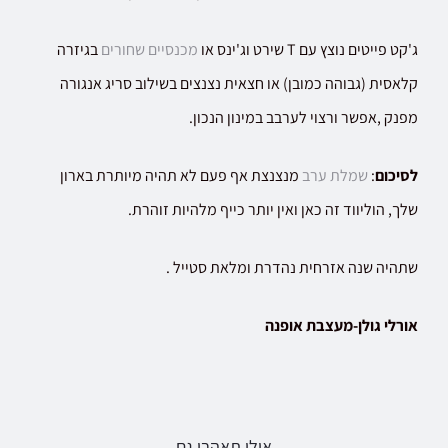
ג'קט פייטים נוצץ עם T שירט וג'ינס או
מכנסיים שחורים
בגיזרה
קלאסית (גבוהה כמובן) או חצאית נצנצים בשילוב סריג אנגורה
מפנק ,אפשר ורצוי לערבב במינון הנכון.
לסיכום
:
שמלת ערב
מנצנצת אף פעם לא תהיה מיותרת בארון
שלך, הוליווד זה כאן ואין יותר כייף מלהיות זוהרת.
שתהיה שנה אזרחית נהדרת ומלאת סטייל .
אורלי גולן-מעצבת אופנה
אולי תאהבי גם