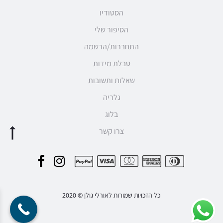
הסטודיו
הסיפור שלי
התחברות/הרשמה
טבלת מידות
שאלות ותשובות
גלריה
בלוג
צרו קשר
F
I
P
a
n
a
c
s
כל הזכויות שמורות לאורלי גולן © 2020
y
e
t
m
b
a